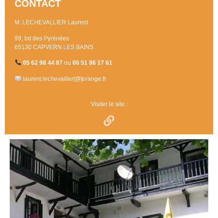
CONTACT
M. LECHEVALLIER Laurent
99, bd des Pyrénées
65130 CAPVERN LES BAINS
05 62 98 44 87
ou
06 51 86 17 61
l
aurent.lechevallier
[@]orange.fr
Visiter le site :